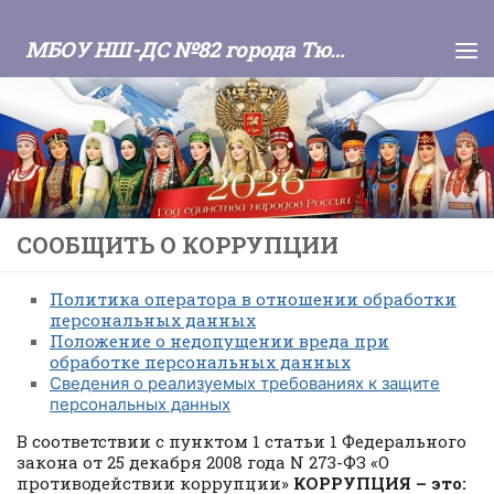
Skip to content
МБОУ НШ-ДС №82 города Тюмени
СООБЩИТЬ О КОРРУПЦИИ
Политика оператора в отношении обработки
персональных данных
Положение о недопущении вреда при
обработке персональных данных
Сведения о реализуемых требованиях к защите
персональных данных
В соответствии с пунктом 1 статьи 1 Федерального
закона от 25 декабря 2008 года N 273-ФЗ «О
противодействии коррупции»
КОРРУПЦИЯ – это: