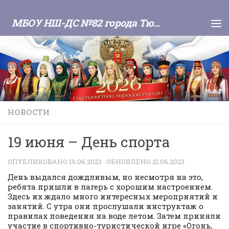
Skip to content
МБОУ НШ-ДС №82 города Тюмени
НОВОСТИ
19 июня – День спорта
ОПУБЛИКОВАНО
19.06.2023
· ОБНОВЛЕНО
21.06.2023
День выдался дождливым, но несмотря на это,
ребята пришли в лагерь с хорошим настроением.
Здесь их ждало много интересных мероприятий и
занятий. С утра они прослушали инструктаж о
правилах поведения на воде летом. Затем приняли
участие в спортивно-туристической игре «Огонь,