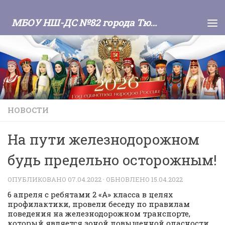
Skip to content
МБОУ НШ-ДС №82 города Тюмени
НОВОСТИ
На пути железнодорожном
будь предельно осторожным!
ОПУБЛИКОВАНО
07.04.2022
· ОБНОВЛЕНО
15.04.2022
6 апреля с ребятами 2 «А» класса в целях
профилактики, провели беседу по правилам
поведения на железнодорожном транспорте,
который является зоной повышенной опасности.