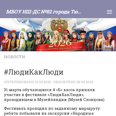
Skip to content
МБОУ НШ-ДС №82 города Тюмени
НОВОСТИ
#ЛюдиКакЛюди
ОПУБЛИКОВАНО
31.03.2023
· ОБНОВЛЕНО
18.04.2023
31 марта обучающиеся 4 «Б» касса приняли
участие в фестивале «ЛюдиКакЛюди»,
проходившем в Музейляндии (Музей Словцова).
Фестиваль проходил по заданному маршруту:
ребята побывали на экскурсии «Народные