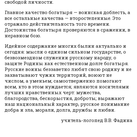
свободой личности.
Главное качество богатыря — воинская доблесть, а
все остальные качества — второстепенные. Это
отражало действительность того времени.
Достоинства богатыря проверяются в сражении, в
неравном бою.
Идейное содержание многих былин актуально и
сегодня: мысли о едином сильном государстве, о
безвозмездном служении русскому народу, о
защите Родины как естественном долге богатыря.
Русские воины беззаветно любят свою родину и не
захватывают чужих территорий, воюют не
числом, а уменьем; самоотверженно помогают
всем, кто в этом нуждается; являются носителями
лучших нравственных черт: мужества,
благородства, бескорыстия, доброты; выражают
наш национальный характер, русское понимание
добра и зла, морали, долга, дружбы и любви.
учитель-логопед В.В. Фадина