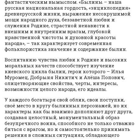
фантастическим вымыслом. «Былины – наша
русская национальная гордость, «энциклопедия»
древнерусской жизни, выражение несокрушимой
мощи народного духа, беззаветной любви и
служения Родине, страстной ненависти к
внешним и внутренним врагам, глубокой
нравственной чистоты и духовной красоты
народа», – так характеризует современная
фольклористика значение и содержание былин.
Воспитанию чувства любви к Родине и высоких
моральных качеств способствует изучение
киевского цикла былин, герои которого – Илья
Муромец, Добрыня Никитич и Алёша Попович,
олицетворяющие свойства, черты, интересы,
возможности целого народа, его идеалы.
У каждого богатыря свой облик, свои поступки,
своё место в кругу былинных персонажей, но их
характеры как бы взаимно дополняют друг друга,
создавая целостный, монументальный образ
безупречного воина, способного не только отважно
биться с врагом, но и самостоятельно принимать
решения в сложных ситуациях, обладающего