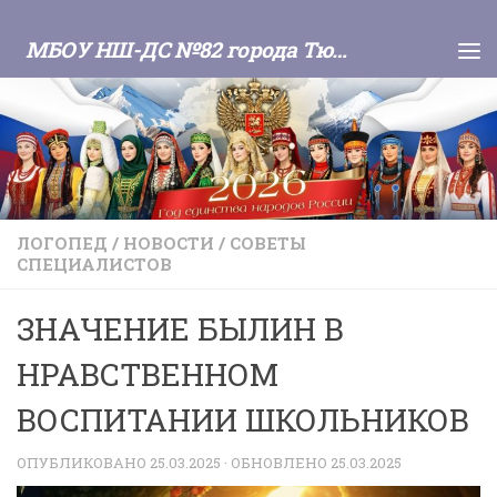
Skip to content
МБОУ НШ-ДС №82 города Тюмени
ЛОГОПЕД
/
НОВОСТИ
/
СОВЕТЫ
СПЕЦИАЛИСТОВ
ЗНАЧЕНИЕ БЫЛИН В
НРАВСТВЕННОМ
ВОСПИТАНИИ ШКОЛЬНИКОВ
ОПУБЛИКОВАНО
25.03.2025
· ОБНОВЛЕНО
25.03.2025