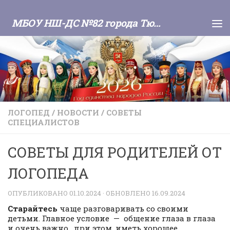
Skip to content
МБОУ НШ-ДС №82 города Тюмени
ЛОГОПЕД
/
НОВОСТИ
/
СОВЕТЫ
СПЕЦИАЛИСТОВ
СОВЕТЫ ДЛЯ РОДИТЕЛЕЙ ОТ
ЛОГОПЕДА
ОПУБЛИКОВАНО
01.10.2024
· ОБНОВЛЕНО
16.09.2024
Старайтесь
чаще разговаривать со своими
детьми. Главное условие — общение глаза в глаза
и очень важно, при этом, иметь хорошее