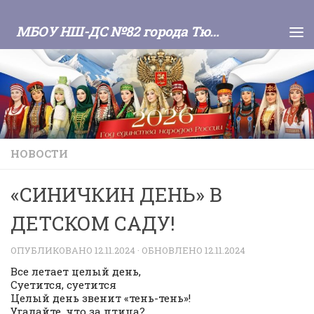
Skip to content
МБОУ НШ-ДС №82 города Тюмени
НОВОСТИ
«СИНИЧКИН ДЕНЬ» В
ДЕТСКОМ САДУ!
ОПУБЛИКОВАНО
12.11.2024
· ОБНОВЛЕНО
12.11.2024
Все летает целый день,
Суетится, суетится
Целый день звенит «тень-тень»!
Угадайте, что за птица?