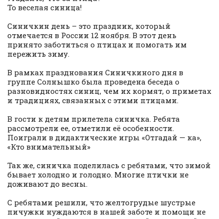
То веселая синица!
Синичкин день – это праздник, который
отмечается в России 12 ноября. В этот день
принято заботиться о птицах и помогать им
пережить зиму.
В рамках празднования Синичкиного дня в
группе Солнышко была проведена беседа о
разновидностях синиц, чем их кормят, о приметах
и традициях, связанных с этими птицами.
В гости к детям прилетела синичка. Ребята
рассмотрели ее, отметили её особенности.
Поиграли в дидактические игры «Отгадай — ка»,
«Кто внимательный»
Так же, синичка поделилась с ребятами, что зимой
бывает холодно и голодно. Многие птички не
доживают до весны.
С ребятами решили, что желтогрудые шустрые
пичужки нуждаются в нашей заботе и помощи не