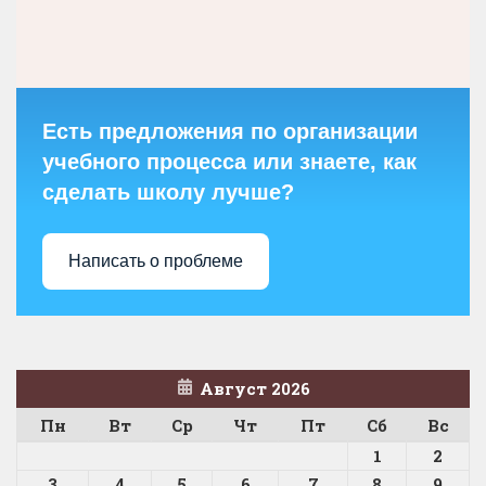
Есть предложения по организации
учебного процесса или знаете, как
сделать школу лучше?
Написать о проблеме
Август 2026
Пн
Вт
Ср
Чт
Пт
Сб
Вс
1
2
3
4
5
6
7
8
9