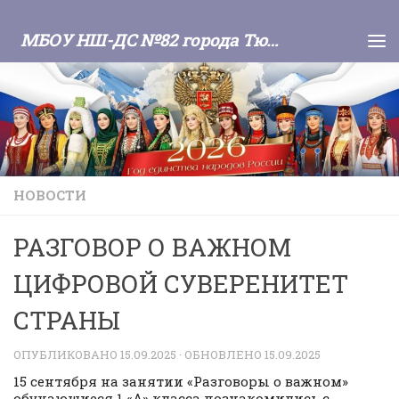
Skip to content
МБОУ НШ-ДС №82 города Тюмени
НОВОСТИ
РАЗГОВОР О ВАЖНОМ
ЦИФРОВОЙ СУВЕРЕНИТЕТ
СТРАНЫ
ОПУБЛИКОВАНО
15.09.2025
· ОБНОВЛЕНО
15.09.2025
️15 сентября на занятии «Разговоры о важном»
обучающиеся 1 «А» класса познакомились с