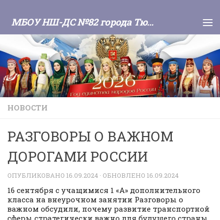
Skip to content
МБОУ НШ-ДС №82 города Тюмени
НОВОСТИ
РАЗГОВОРЫ О ВАЖНОМ
ДОРОГАМИ РОССИИ
ОПУБЛИКОВАНО
16.09.2024
· ОБНОВЛЕНО
16.09.2024
16 сентября с учащимися 1 «А» дополнительного
класса на внеурочном занятии Разговоры о
важном обсудили, почему развитие транспортной
сферы стратегически важно для будущего страны.