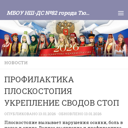
Skip to content
МБОУ НШ-ДС №82 города Тюмени
НОВОСТИ
ПРОФИЛАКТИКА
ПЛОСКОСТОПИЯ
УКРЕПЛЕНИЕ СВОДОВ СТОП
ОПУБЛИКОВАНО
13.01.2026
· ОБНОВЛЕНО
13.01.2026
Плоскостопие вызывает нарушения осанки, боль в
ногах и спине. Раннее выявление и профилактика