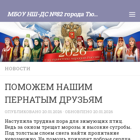
Skip to content
МБОУ НШ-ДС №82 города Тюмени
НОВОСТИ
ПОМОЖЕМ НАШИМ
ПЕРНАТЫМ ДРУЗЬЯМ
ОПУБЛИКОВАНО
20.01.2026
· ОБНОВЛЕНО
20.01.2026
Наступила трудная пора для зимующих птиц.
Ведь за окном трещат морозы и высокие сугробы.
Под толстым слоем снега найти пропитание
невозможно. На помощь приходят добрые сердца.