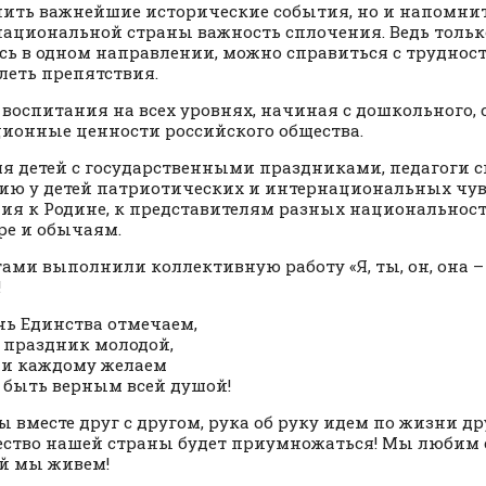
ить важнейшие исторические события, но и напомни
ациональной страны важность сплочения. Ведь только
сь в одном направлении, можно справиться с труднос
леть препятствия.
 воспитания на всех уровнях, начиная с дошкольного,
ионные ценности российского общества.
я детей с государственными праздниками, педагоги 
ию у детей патриотических и интернациональных чув
ия к Родине, к представителям разных национальносте
ре и обычаям.
тами выполнили коллективную работу «Я, ты, он, она 
!
ь Единства отмечаем,
 праздник молодой,
 и каждому желаем
 быть верным всей душой!
ы вместе друг с другом, рука об руку идем по жизни дру
ство нашей страны будет приумножаться! Мы любим с
й мы живем!