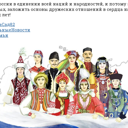
оссии в единении всей наций и народностей, и потому 
ых, заложить основы дружеских отношений в сердца н
 лет!
аСад82
ьныеНовости
мьи