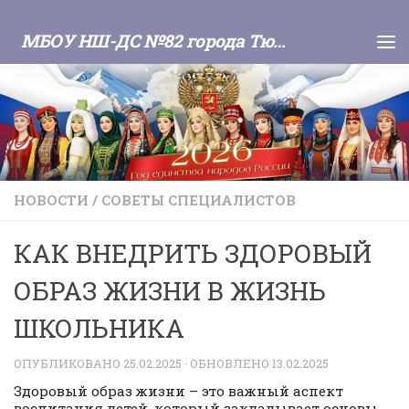
Skip to content
МБОУ НШ-ДС №82 города Тюмени
НОВОСТИ
/
СОВЕТЫ СПЕЦИАЛИСТОВ
КАК ВНЕДРИТЬ ЗДОРОВЫЙ
ОБРАЗ ЖИЗНИ В ЖИЗНЬ
ШКОЛЬНИКА
ОПУБЛИКОВАНО
25.02.2025
· ОБНОВЛЕНО
13.02.2025
Здоровый образ жизни – это важный аспект
воспитания детей, который закладывает основы