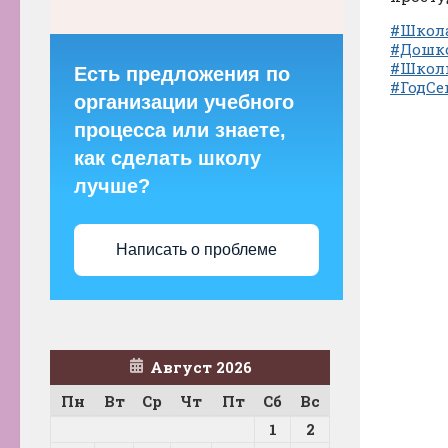
#Школ
#Дошк
#Школ
Есть предложения по
#ГодСе
организации учебного
процесса или знаете,
как сделать школу
лучше?
Написать о проблеме
Август 2026
Пн
Вт
Ср
Чт
Пт
Сб
Вс
1
2