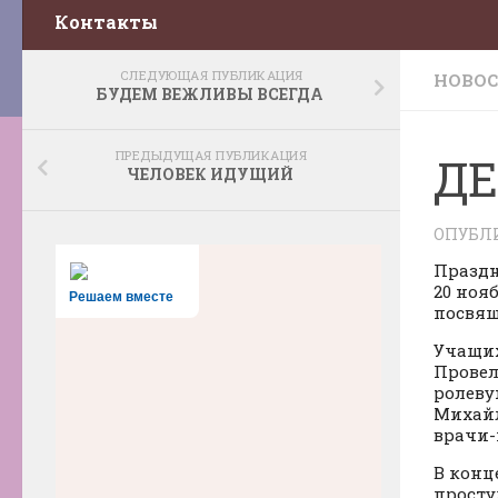
Контакты
СЛЕДУЮЩАЯ ПУБЛИКАЦИЯ
НОВО
БУДЕМ ВЕЖЛИВЫ ВСЕГДА
ПРЕДЫДУЩАЯ ПУБЛИКАЦИЯ
ДЕ
ЧЕЛОВЕК ИДУЩИЙ
ОПУБЛ
Праздн
20 ноя
Решаем вместе
посвящ
Учащих
Провел
ролеву
Михайл
врачи-
В конц
просту