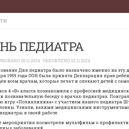
СТИ
НЬ ПЕДИАТРА
ИКОВАНО
20.11.2024
· ОБНОВЛЕНО
22.11.2024
ование Дня педиатра было назначено именно на эту д
бря 1959 года ООН была принята Декларация прав ребё
ён всем врачам, которые лечат и опекают детей с сам
ся 4 «В» класса познакомили с профессией медицинск
и познавательную беседу о врачах-педиатрах. Поигра
ю игру «Поликлиника» с участием нашего педиатра Ш
овны. Узнали, какими медицинскими инструментам
педиатры в своей работе.
е мероприятия посмотрели мультфильм о профилакти
дных заболеваний.