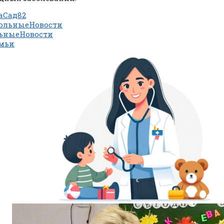
аСад82
ольныеНовости
ьныеНовости
мьи