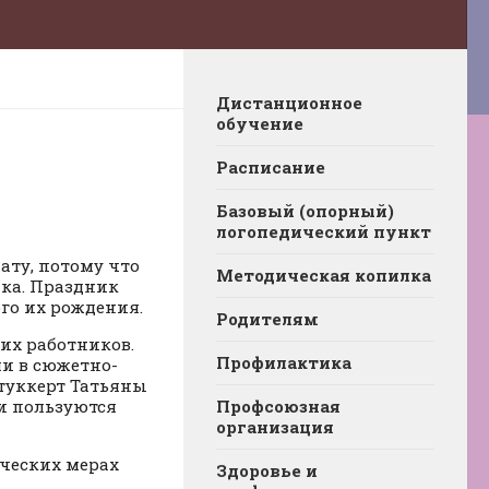
Дистанционное
обучение
Расписание
Базовый (опорный)
логопедический пункт
ату, потому что
Методическая копилка
нка. Праздник
ого их рождения.
Родителям
их работников.
Профилактика
ли в сюжетно-
туккерт Татьяны
и пользуются
Профсоюзная
организация
ческих мерах
Здоровье и