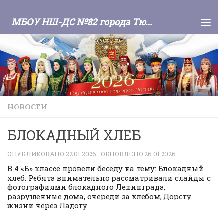
Skip to content
МБОУ НШ-ДС №82 города Тюмени
НОВОСТИ
БЛОКАДНЫЙ ХЛЕБ
ОПУБЛИКОВАНО
22.01.2026
· ОБНОВЛЕНО
26.01.2026
В 4 «Б» классе провели беседу на тему: Блокадный
хлеб. Ребята внимательно рассматривали слайды с
фотографиями блокадного Ленинграда,
разрушенные дома, очереди за хлебом, Дорогу
жизни через Ладогу.